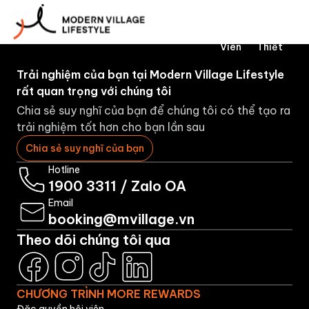
Về
Đặt
Hiệu
Viên
Doan
Chúng
Phòng
Thành
Thân
Nghi
Tôi
Viên
Thiết
Trải nghiệm của bạn tại Modern Village Lifestyle
rất quan trọng với chúng tôi
Chia sẻ suy nghĩ của bạn để chúng tôi có thể tạo ra
trải nghiệm tốt hơn cho bạn lần sau
Chia sẻ suy nghĩ của bạn
Hotline
1900 3311
/
Zalo OA
Email
booking@mvillage.vn
Theo dõi chúng tôi qua
CHƯƠNG TRÌNH MORE REWARDS