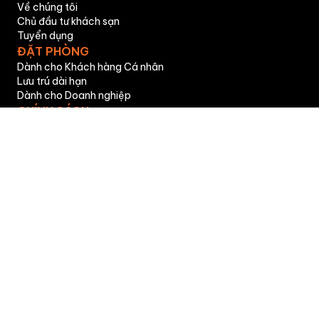
Về chúng tôi
Chủ đầu tư khách sạn
Tuyển dụng
ĐẶT PHÒNG
Dành cho Khách hàng Cá nhân
Lưu trú dài hạn
Dành cho Doanh nghiệp
CHÍNH SÁCH
Chính sách bảo mật
Chính sách giao và nhận phòng
Chính sách đổi, trả phòng và hoàn tiền
Câu hỏi thường gặp
Tải ứng dụng Modern Village Lifestyle - Đặt phòng và
tận hưởng đặc quyền hội viên
LIÊN HỆ
Giấy phép Dịch vụ Lưu Trú số 256/GCN, ngày cấp 05-07-
2023, nơi cấp Công An Thành Phố Hồ Chí Minh
©
CÔNG TY CỔ PHẦN MVILLAGE