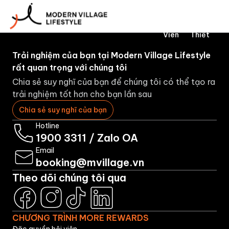
Về
Đặt
Hiệu
Viên
Doan
Chúng
Phòng
Thành
Thân
Nghi
Tôi
Viên
Thiết
Trải nghiệm của bạn tại Modern Village Lifestyle
rất quan trọng với chúng tôi
Chia sẻ suy nghĩ của bạn để chúng tôi có thể tạo ra
trải nghiệm tốt hơn cho bạn lần sau
Chia sẻ suy nghĩ của bạn
Hotline
1900 3311
/
Zalo OA
Email
booking@mvillage.vn
Theo dõi chúng tôi qua
CHƯƠNG TRÌNH MORE REWARDS