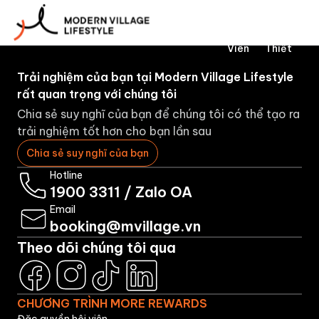
Về
Đặt
Hiệu
Viên
Doan
Chúng
Phòng
Thành
Thân
Nghi
Tôi
Viên
Thiết
Trải nghiệm của bạn tại Modern Village Lifestyle
rất quan trọng với chúng tôi
Chia sẻ suy nghĩ của bạn để chúng tôi có thể tạo ra
trải nghiệm tốt hơn cho bạn lần sau
Chia sẻ suy nghĩ của bạn
Hotline
1900 3311
/
Zalo OA
Email
booking@mvillage.vn
Theo dõi chúng tôi qua
CHƯƠNG TRÌNH MORE REWARDS